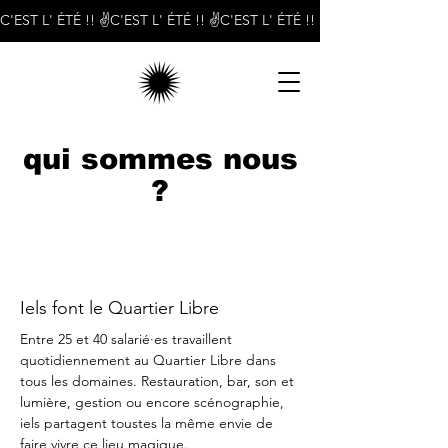
C'EST L' ÉTÉ !! ✌️
qui sommes nous
?
Iels font le Quartier Libre
Entre 25 et 40 salarié·es travaillent
quotidiennement au Quartier Libre dans
tous les domaines. Restauration, bar, son et
lumière, gestion ou encore scénographie,
iels partagent toustes la même envie de
faire vivre ce lieu magique.