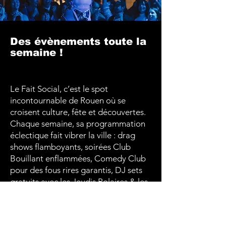
Des évènements toute la
semaine !
Le Fait Social, c’est le spot
incontournable de Rouen où se
croisent culture, fête et découvertes.
Chaque semaine, sa programmation
éclectique fait vibrer la ville : drag
shows flamboyants, soirées Club
Bouillant enflammées, Comedy Club
pour des fous rires garantis, DJ sets
gratuits avec les Jeudis Polaires & les
PFEA, conférences engagées et
même des initiations à la danse. Un
lieu vivant et audacieux, à l’image de