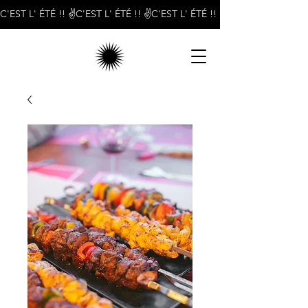
C'EST L' ÉTÉ !! ✌️