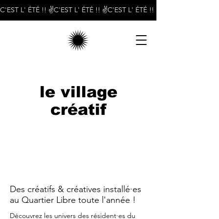
C'EST L' ÉTÉ !! ✌️
le village
créatif
Des créatifs & créatives installé·es
au Quartier Libre toute l'année !
Découvrez les univers des résident·es du