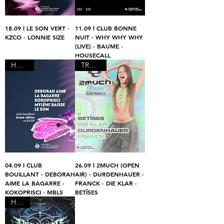
18.09 l LE SON VERT ·
11.09 l CLUB BONNE
KZCO · LONNIE SIZE
NUIT - WHY WHY WHY
(LIVE) · BAUME ·
HOUSECALL
HOUSE
TRANCE
04.09 l CLUB
26.09 l 2MUCH (OPEN
BOUILLANT - DEBORAH
AIR) - DURDENHAUER ·
AIME LA BAGARRE ·
FRANCK · DIE KLAR ·
KOKOPRISCI · MBLS
BETÏSES
HARD